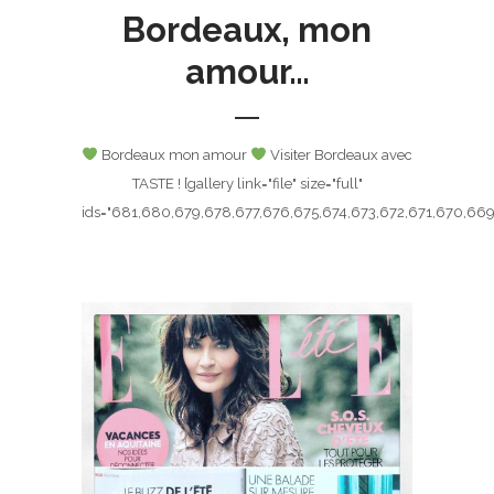
Bordeaux, mon
amour…
Bordeaux mon amour
Visiter Bordeaux avec
TASTE ! [gallery link="file" size="full"
ids="681,680,679,678,677,676,675,674,673,672,671,670,669"]